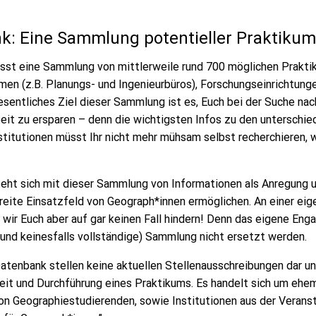
k: Eine Sammlung potentieller Praktiku
st eine Sammlung von mittlerweile rund 700 möglichen Prakti
men (z.B. Planungs- und Ingenieurbüros), Forschungseinrichtung
esentliches Ziel dieser Sammlung ist es, Euch bei der Suche na
eit zu ersparen – denn die wichtigsten Infos zu den unterschie
titutionen müsst Ihr nicht mehr mühsam selbst recherchieren, w
eht sich mit dieser Sammlung von Informationen als Anregung u
breite Einsatzfeld von Geograph*innen ermöglichen. An einer ei
 wir Euch aber auf gar keinen Fall hindern! Denn das eigene En
(und keinesfalls vollständige) Sammlung nicht ersetzt werden.
Datenbank stellen keine aktuellen Stellenausschreibungen dar u
keit und Durchführung eines Praktikums. Es handelt sich um ehe
on Geographiestudierenden, sowie Institutionen aus der Verans