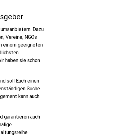
msgeber
kumsanbietern. Dazu
en, Vereine, NGOs
ch einem geeigneten
dlichsten
ir haben sie schon
nd soll Euch einen
genständigen Suche
gagement kann auch
nd garantieren auch
malige
taltungsreihe