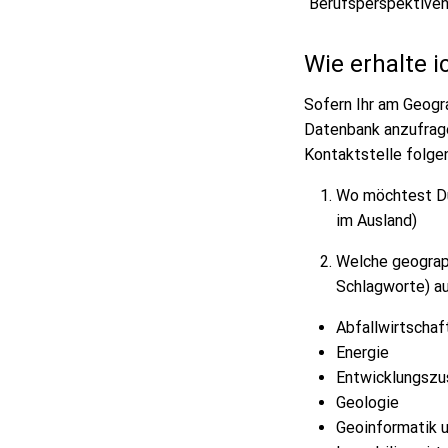
“Berufsperspektiven
Wie erhalte 
Sofern Ihr am Geogra
Datenbank anzufrage
Kontaktstelle folge
Wo möchtest Du 
im Ausland)
Welche geograph
Schlagworte) a
Abfallwirtschaf
Energie
Entwicklungsz
Geologie
Geoinformatik 