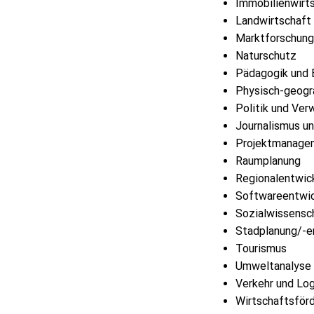
Immobilienwirt
Landwirtschaft
Marktforschung
Naturschutz
Pädagogik und 
Physisch-geogr
Politik und Ver
Journalismus un
Projektmanage
Raumplanung
Regionalentwic
Softwareentwic
Sozialwissensc
Stadplanung/-e
Tourismus
Umweltanalyse
Verkehr und Log
Wirtschaftsför