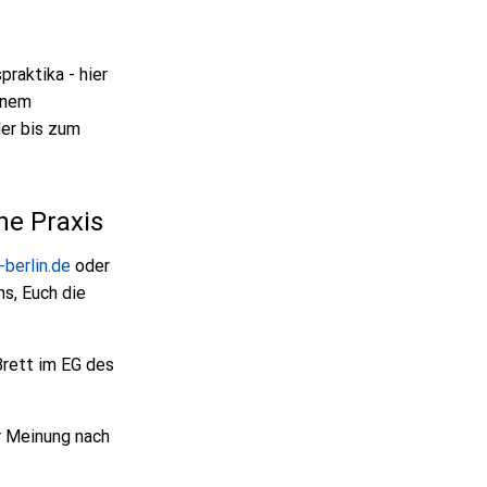
praktika - hier
einem
der bis zum
he Praxis
berlin.de
oder
ns, Euch die
Brett im EG des
r Meinung nach