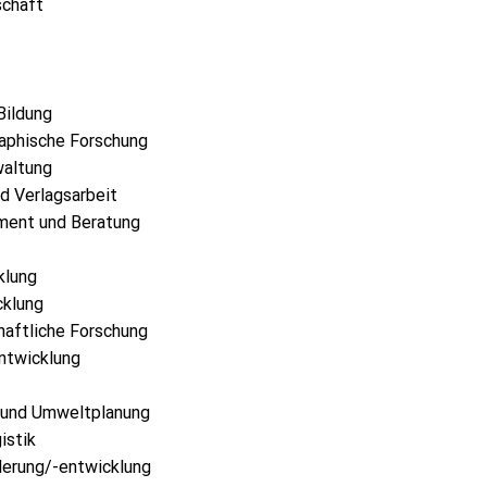
schaft
Bildung
aphische Forschung
waltung
d Verlagsarbeit
ment und Beratung
klung
klung
haftliche Forschung
ntwicklung
 und Umweltplanung
istik
derung/-entwicklung