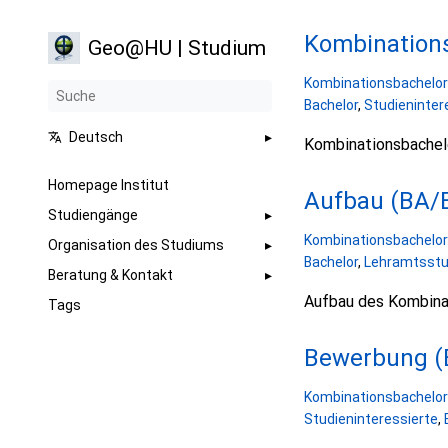
Kombinations
Geo@HU | Studium
Kombinationsbachelor
Bachelor
,
Studieninter
Deutsch
Kombinationsbachel
Homepage Institut
Aufbau (BA/
Studiengänge
Kombinationsbachelor
Organisation des Studiums
Bachelor
,
Lehramtsst
Beratung & Kontakt
Aufbau des Kombina
Tags
Bewerbung (
Kombinationsbachelor
Studieninteressierte
,